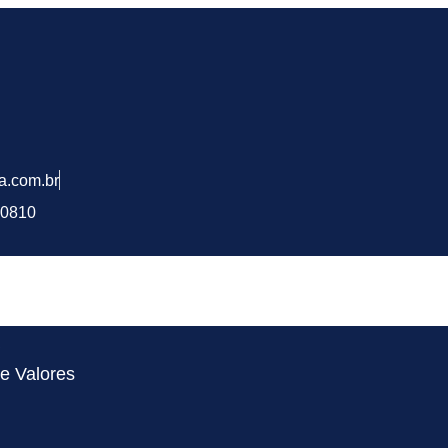
a.com.br
-0810
a
 e Valores