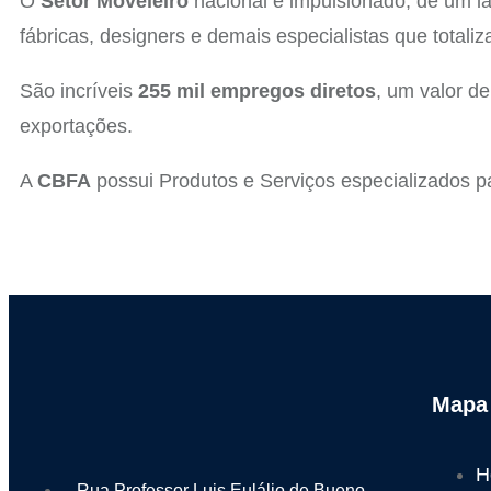
O
Setor Moveleiro
nacional é impulsionado, de um l
fábricas, designers e demais especialistas que tota
São incríveis
255 mil empregos diretos
, um valor d
exportações.
A
CBFA
possui Produtos e Serviços especializados p
Mapa 
H
Rua Professor Luis Eulálio de Bueno