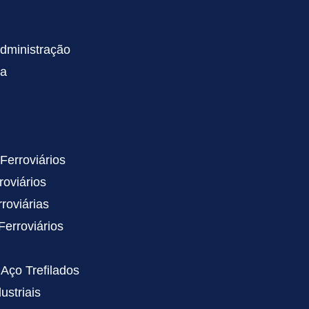
dministração
ca
Ferroviários
roviários
roviárias
Ferroviários
Aço Trefilados
ustriais