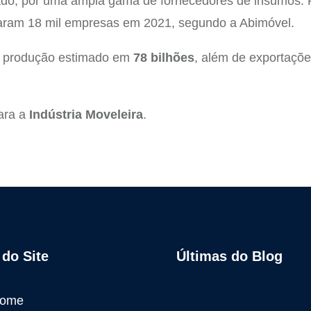
ado, por uma ampla gama de fornecedores de insumos. P
lizaram 18 mil empresas em 2021, segundo a Abimóvel.
e produção estimado em
78 bilhões
, além de exportaçõe
ara a
Indústria Moveleira
.
do Site
Últimas do Blog
ome