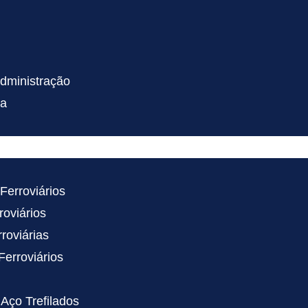
dministração
ca
Ferroviários
roviários
roviárias
Ferroviários
Aço Trefilados