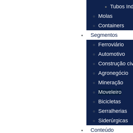
Tubos Ind
Molas
Containers
Segmentos
Ferroviário
Automotivo
Construção civ
Agronegócio
Mineração
Moveleiro
Bicicletas
Serralherias
Siderúrgicas
Conteúdo