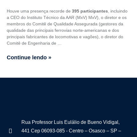
Houve uma presença recorde de
395 participantes
, incluindo
a CEO do Instituto Técnico da AAR (MxV) MxV), o diretor e os
membros do Comitê de Qualidade Assegurada (gestores da
qualidade das principais ferrovias norte-americanas e dos
principais fabricantes de locomotivas e vagões), o diretor do
Comitê de Engenharia de …
Continue lendo »
Rua Professor Luis Eulálio de Bueno Vidigal,
441 Cep 06093-085 - Centro – Osasco – SP –