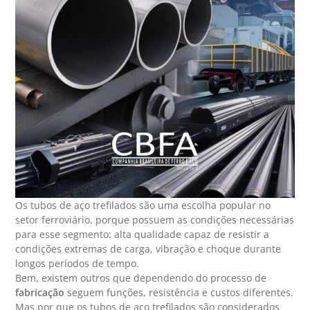
Os tubos de aço trefilados são uma escolha popular no
setor ferroviário, porque possuem as condições necessárias
para esse segmento: alta qualidade capaz de resistir a
condições extremas de carga, vibração e choque durante
longos períodos de tempo.
Bem, existem outros que dependendo do processo de
fabricação
seguem funções, resistência e custos diferentes.
Mas por que os tubos de aço trefilados são considerados