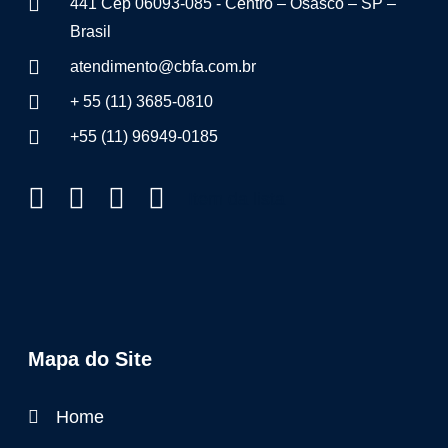
441 Cep 06093-085 - Centro – Osasco – SP –
Brasil
atendimento@cbfa.com.br
+ 55 (11) 3685-0810
+55 (11) 96949-0185
Item da lista
Mapa do Site
Home