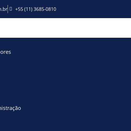
.br
+55 (11) 3685-0810
lores
istração