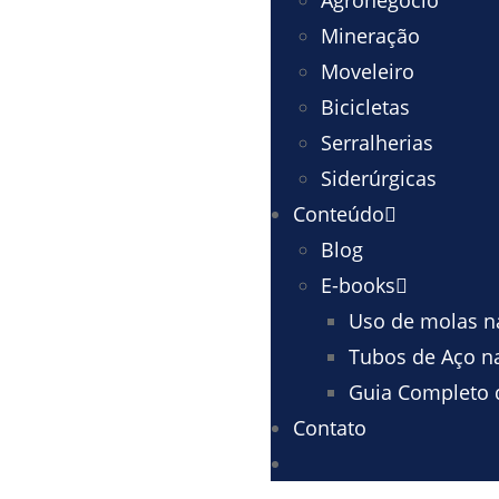
Agronegócio
Mineração
Moveleiro
Bicicletas
Serralherias
Siderúrgicas
Conteúdo
Blog
E-books
Uso de molas na
Tubos de Aço na
Guia Completo d
Contato