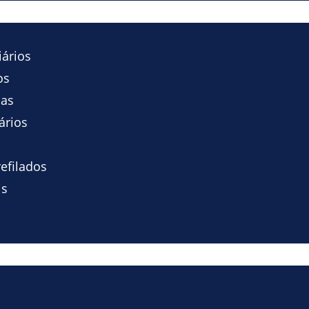
iários
os
ias
ários
efilados
is