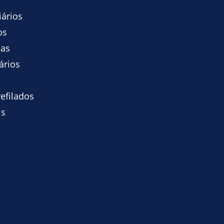
iários
os
ias
ários
efilados
is